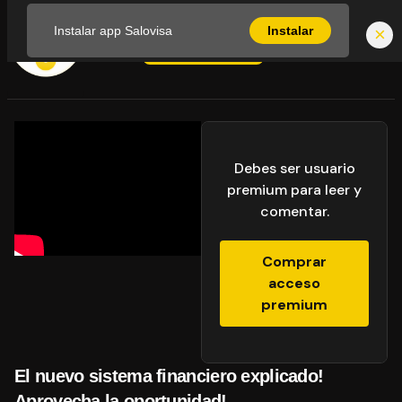
×
Instalar app Salovisa
Instalar
Iniciar sesión
Debes ser usuario
premium para leer y
comentar.
Comprar
acceso
premium
El nuevo sistema financiero explicado!
Aprovecha la oportunidad!