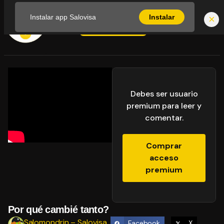
×
Instalar app Salovisa
Instalar
Iniciar sesión
Debes ser usuario
premium para leer y
comentar.
Comprar
acceso
premium
Por qué cambié tanto?
Salomondrin – Salovisa
Facebook
X